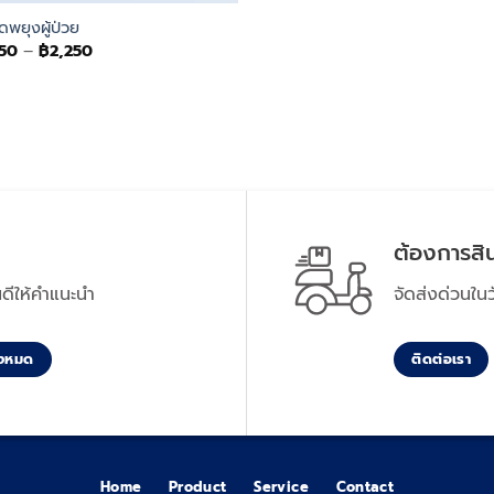
ัดพยุงผู้ป่วย
Price
750
–
฿
2,250
range:
฿1,750
through
฿2,250
ต้องการสิน
นดีให้คำแนะนำ
จัดส่งด่วนใ
ั้งหมด
ติดต่อเรา
Home
Product
Service
Contact